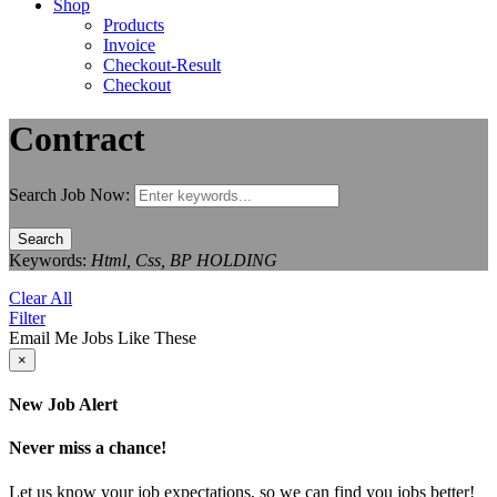
Shop
Products
Invoice
Checkout-Result
Checkout
Contract
Search Job Now:
Search
Keywords:
Html, Css, BP HOLDING
Clear All
Filter
Email Me Jobs Like These
×
New Job Alert
Never miss a chance!
Let us know your job expectations, so we can find you jobs better!