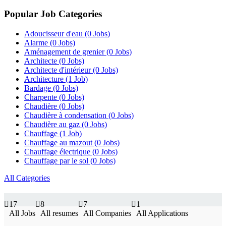
Popular Job Categories
Adoucisseur d'eau
(0 Jobs)
Alarme
(0 Jobs)
Aménagement de grenier
(0 Jobs)
Architecte
(0 Jobs)
Architecte d'intérieur
(0 Jobs)
Architecture
(1 Job)
Bardage
(0 Jobs)
Charpente
(0 Jobs)
Chaudière
(0 Jobs)
Chaudière à condensation
(0 Jobs)
Chaudière au gaz
(0 Jobs)
Chauffage
(1 Job)
Chauffage au mazout
(0 Jobs)
Chauffage électrique
(0 Jobs)
Chauffage par le sol
(0 Jobs)
All Categories
17
8
7
1
All Jobs
All resumes
All Companies
All Applications